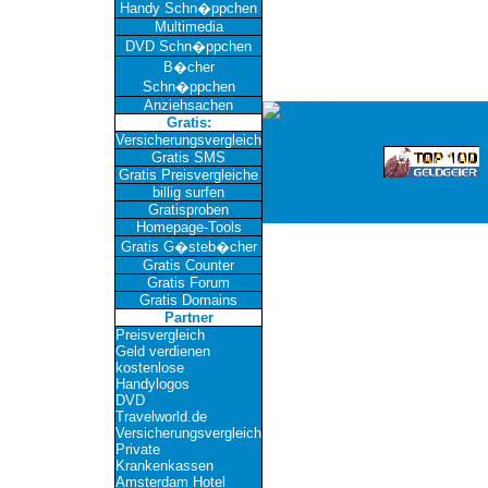
Handy Schn�ppchen
Multimedia
DVD Schn�ppchen
B�cher
Schn�ppchen
Anziehsachen
Gratis:
Versicherungsvergleich
Gratis SMS
Gratis Preisvergleiche
billig surfen
Gratisproben
Homepage-Tools
Gratis G�steb�cher
Gratis Counter
Gratis Forum
Gratis Domains
Partner
Preisvergleich
Geld verdienen
kostenlose
Handylogos
DVD
Travelworld.de
Versicherungsvergleich
Private
Krankenkassen
Amsterdam Hotel