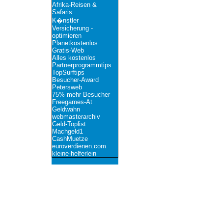
Afrika-Reisen &
Safaris
K�nstler
Versicherung -
optimieren
Planetkostenlos
Gratis-Web
Alles kostenlos
Partnerprogrammtips
TopSurftips
Besucher-Award
Petersweb
75% mehr Besucher
Freegames-At
Geldwahn
webmasterarchiv
Geld-Toplist
Machgeld1
CashMuetze
euroverdienen.com
kleine-helferlein