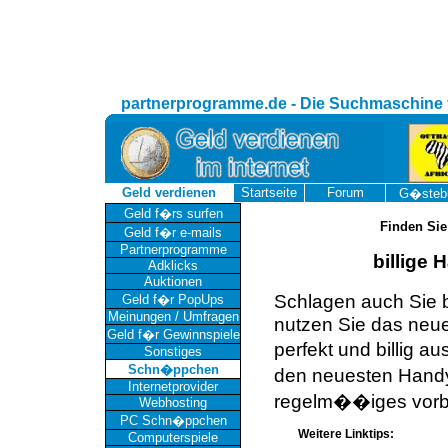
partnerprogramme.de - Die Suchmaschine 
Geld verdienen
Startseite
Forum
G�steb
Geld f�rs surfen
Finden Sie
Geld f�r e-mails
Partnerprogramme
billige
Adklicks
Auktionen
Schlagen auch Sie 
Geld f�r PopUps
Meinungen / Umfragen
nutzen Sie das neu
Geld f�r Gewinnspiele
perfekt und billig a
Sonstiges
Schn�ppchen
den neuesten Handy
Internetprovider
regelm��iges vorbe
Webhosting
PC Schn�ppchen
Weitere Linktips:
Computerspiele