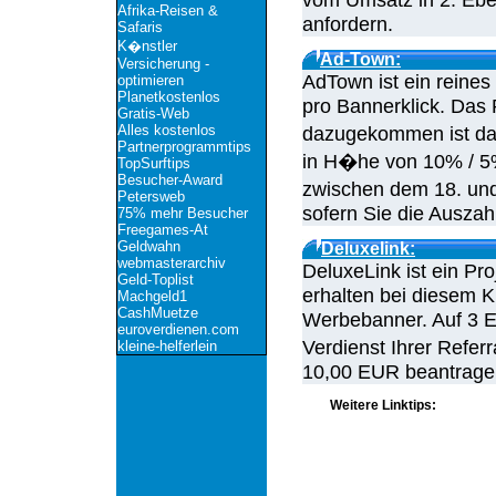
Afrika-Reisen &
anfordern.
Safaris
K�nstler
Ad-Town:
Versicherung -
AdTown ist ein reine
optimieren
Planetkostenlos
pro Bannerklick. Das 
Gratis-Web
Alles kostenlos
dazugekommen ist das
Partnerprogrammtips
in H�he von 10% / 5
TopSurftips
Besucher-Award
zwischen dem 18. und
Petersweb
sofern Sie die Ausza
75% mehr Besucher
Freegames-At
Geldwahn
Deluxelink:
webmasterarchiv
DeluxeLink ist ein Pr
Geld-Toplist
erhalten bei diesem K
Machgeld1
CashMuetze
Werbebanner. Auf 3 
euroverdienen.com
Verdienst Ihrer Refer
kleine-helferlein
10,00 EUR beantrage
Weitere Linktips: