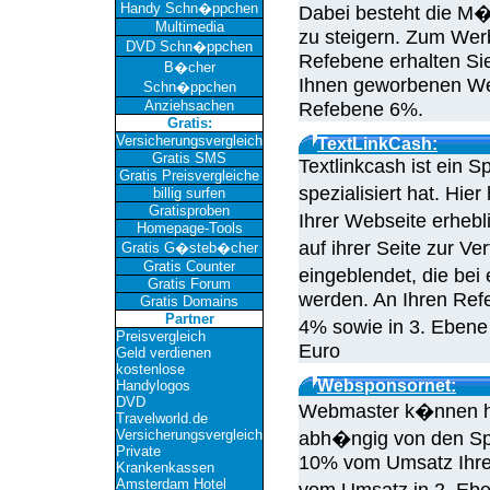
Handy Schn�ppchen
Dabei besteht die M�g
Multimedia
zu steigern. Zum Werb
DVD Schn�ppchen
Refebene erhalten Si
B�cher
Ihnen geworbenen Web
Schn�ppchen
Anziehsachen
Refebene 6%.
Gratis:
Versicherungsvergleich
TextLinkCash:
Gratis SMS
Textlinkcash ist ein S
Gratis Preisvergleiche
spezialisiert hat. Hie
billig surfen
Gratisproben
Ihrer Webseite erhebl
Homepage-Tools
auf ihrer Seite zur V
Gratis G�steb�cher
Gratis Counter
eingeblendet, die bei
Gratis Forum
werden. An Ihren Refe
Gratis Domains
Partner
4% sowie in 3. Ebene 
Preisvergleich
Euro
Geld verdienen
kostenlose
Websponsornet:
Handylogos
DVD
Webmaster k�nnen hie
Travelworld.de
Versicherungsvergleich
abh�ngig von den Sp
Private
10% vom Umsatz Ihre
Krankenkassen
Amsterdam Hotel
vom Umsatz in 2. Eb