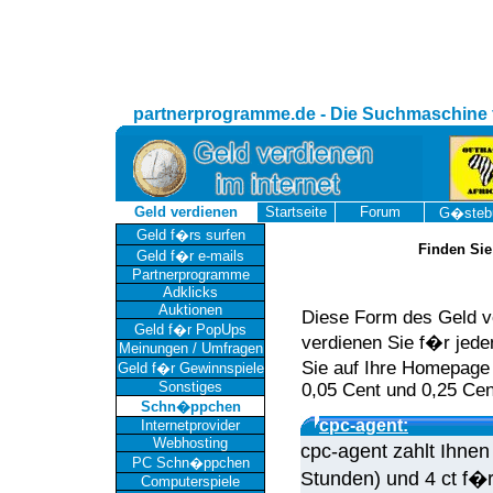
partnerprogramme.de - Die Suchmaschine 
Geld verdienen
Startseite
Forum
G�steb
Geld f�rs surfen
Finden Sie
Geld f�r e-mails
Partnerprogramme
Adklicks
Auktionen
Diese Form des Geld v
Geld f�r PopUps
verdienen Sie f�r jede
Meinungen / Umfragen
Sie auf Ihre Homepage 
Geld f�r Gewinnspiele
Sonstiges
0,05 Cent und 0,25 Cent
Schn�ppchen
cpc-agent:
Internetprovider
Webhosting
cpc-agent zahlt Ihnen
PC Schn�ppchen
Stunden) und 4 ct f�r
Computerspiele