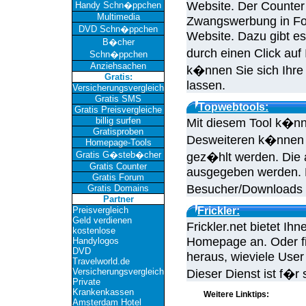
Website. Der Counter i
Handy Schn�ppchen
Multimedia
Zwangswerbung in Fo
DVD Schn�ppchen
Website. Dazu gibt es
B�cher
durch einen Click au
Schn�ppchen
Anziehsachen
k�nnen Sie sich Ihre 
Gratis:
lassen.
Versicherungsvergleich
Gratis SMS
Topwebtools:
Gratis Preisvergleiche
billig surfen
Mit diesem Tool k�nnt
Gratisproben
Desweiteren k�nnen 
Homepage-Tools
Gratis G�steb�cher
gez�hlt werden. Die 
Gratis Counter
ausgegeben werden. E
Gratis Forum
Besucher/Downloads 
Gratis Domains
Partner
Preisvergleich
Frickler:
Geld verdienen
Frickler.net bietet I
kostenlose
Homepage an. Oder fi
Handylogos
DVD
heraus, wieviele User
Travelworld.de
Versicherungsvergleich
Dieser Dienst ist f�r 
Private
Krankenkassen
Weitere Linktips:
Amsterdam Hotel