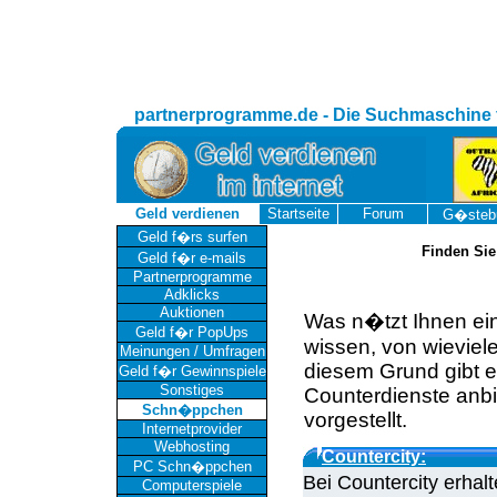
partnerprogramme.de - Die Suchmaschine 
Geld verdienen
Startseite
Forum
G�steb
Geld f�rs surfen
Finden Sie
Geld f�r e-mails
Partnerprogramme
Adklicks
Auktionen
Was n�tzt Ihnen ei
Geld f�r PopUps
wissen, von wieviel
Meinungen / Umfragen
diesem Grund gibt e
Geld f�r Gewinnspiele
Sonstiges
Counterdienste anbi
Schn�ppchen
vorgestellt.
Internetprovider
Webhosting
Countercity:
PC Schn�ppchen
Bei Countercity erhal
Computerspiele