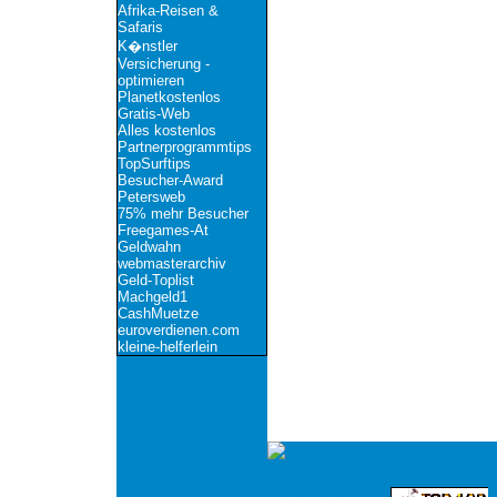
Afrika-Reisen &
Safaris
K�nstler
Versicherung -
optimieren
Planetkostenlos
Gratis-Web
Alles kostenlos
Partnerprogrammtips
TopSurftips
Besucher-Award
Petersweb
75% mehr Besucher
Freegames-At
Geldwahn
webmasterarchiv
Geld-Toplist
Machgeld1
CashMuetze
euroverdienen.com
kleine-helferlein